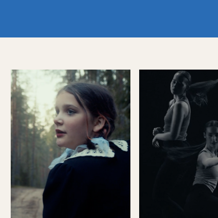
Алиса
В поисках движения
Режиссёр
Режиссёр