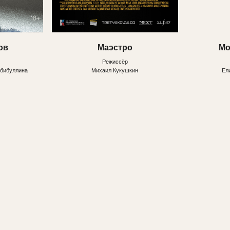
Реальность не нуж
Племя падших
Восточно-сибирский 
Режиссёр
Эр Санаа Ох-Хотор
Режиссёр
Павел Скоробогатов