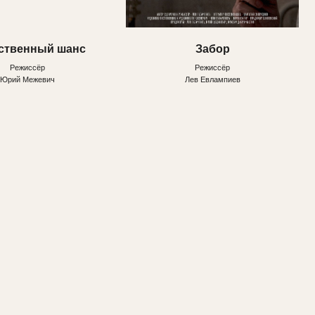
Лев Евлампиев
Обрыв
Режиссёр
Семён Грицай