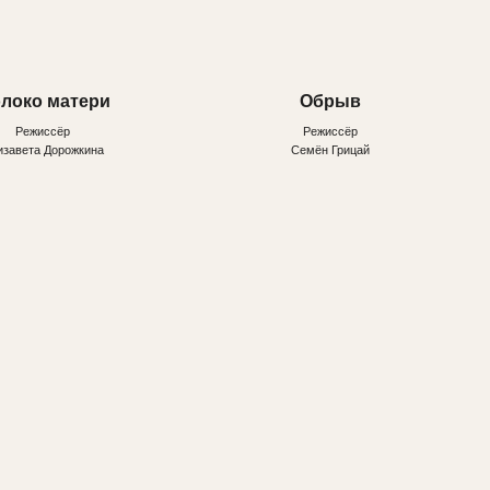
на.
Сверхновая
панк
Режиссёр
Женя Третьяков