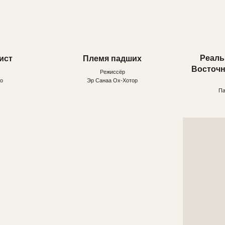
Теплая жизнь
Хрупкое
Режиссёр
Режиссёр
Никита Журавлев
Аньшин Максим Викторови