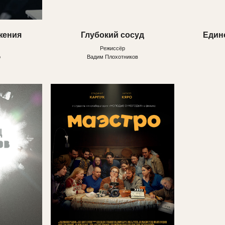
Вадим Плохотников
Юрий Межевич
Маэстро
Молоко матери
Режиссёр
Режиссёр
а
Михаил Кукушкин
Елизавета Дорожкина