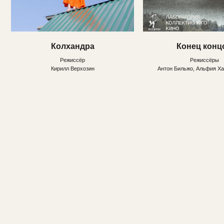
Омнивор (всеядность)
Перфекционист
Режиссёр
Режиссёр
Дарья Гароника
Марина Петренко