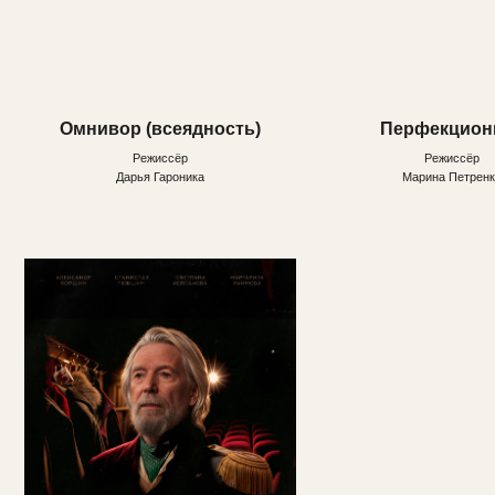
Спасибо. Хорошего вечера!
Тени Москвы
Режиссёр
Режиссёр
Константин Денискин
Валерий Переверзев