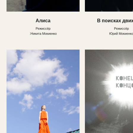
:Никита Мокиенко
Юрий Мокиенко
Колхандра
Конец концов
Режиссёр
Режиссёры
Кирилл Верхозин
Антон Бильжо, Альфия Хабибуллин