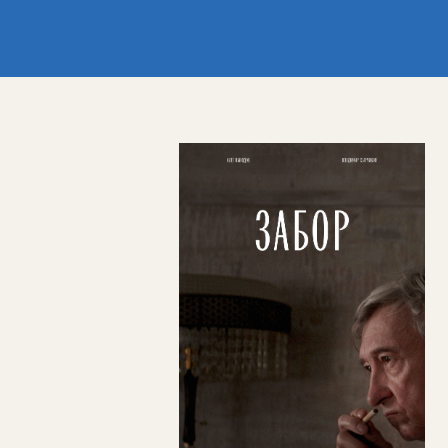
нс
Забор
Режиссёр