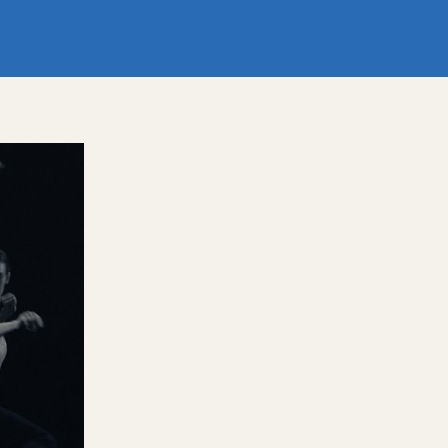
Глубокий сосуд
Единственный ша
Режиссёр
Режиссёр