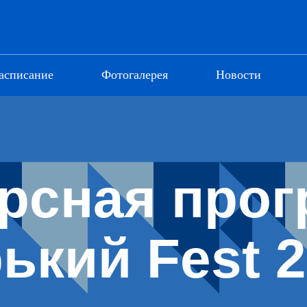
асписание
Фотогалерея
Новости
рсная про
ький Fest 