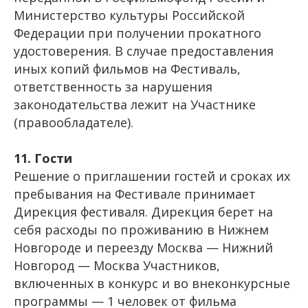
Новости
Министерство культуры Российской
Пресс-релизы
Федерации при получении прокатного
Партнеры
удостоверения. В случае предоставления
иных копий фильмов на Фестиваль,
Фестиваль
ответственность за нарушения
Конкурс
законодательства лежит на Участнике
Фотогалерея
(правообладателе).
Архив
Горький фест 2025
11. Гости
Горький фест 2024
Решение о приглашении гостей и сроках их
Горький фест 2023
пребывания на Фестивале принимает
Горький фест 2022
Дирекция фестиваля. Дирекция берет на
Горький фест 2021
себя расходы по проживанию в Нижнем
Горький фест 2020
Новгороде и переезду Москва — Нижний
Горький фест 2019
Новгород — Москва Участников,
Горький фест 2018
включенных в конкурс и во внеконкурсные
Горький фест 2017
программы — 1 человек от фильма