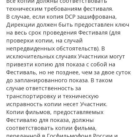
Все копии должны соответствовать
техническим требованиям фестиваля.
В случае, если копия DCP зашифрована,
Дирекции должен быть предоставлен ключ
на весь срок проведения Фестиваля (для
проверки копии, на случай
непредвиденных обстоятельств). В
исключительных случаях Участники могут
привезти копию для показа с собой на
Фестиваль, но не позднее, чем за двое суток
© 2017-2026 LUKSAR Production Center. Все права
защищены. Сайт не предназначен для лиц младше 18 лет.
до запланированного показа. В таком
18+
случае ответственность за
На сайте используются материалы icons8.com
транспортировку и техническую
Контакты: gorkyfest@gorkyfest.ru
исправность копии несет Участник.
Копии фильмов, предоставляемых
Фестивалю для показа, должны
Основное
Регламент фестиваля
соответствовать копии фильма,
Расписание
переданной в Госфильмофонд России и