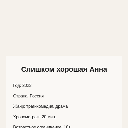
Слишком хорошая Анна
Год
: 2023
Страна:
Россия
Жанр:
трагикомедия, драма
Хронометраж:
20 мин.
Возрастное ограничение:
18+
Режиссёр:
Яна Климова-Юсупова
Сценарий:
Яна Климова-Юсупова
Оператор:
Анастасия Давыдова
Монтаж:
Ирина Бычкова
Продюсеры:
Рената Пиотровски
Правообладатели:
Яна Климова-Юсупова, Агата
Муцениеце, Рената Пиотровски
В ролях:
Рената Пиотровски, Агата Муцениеце