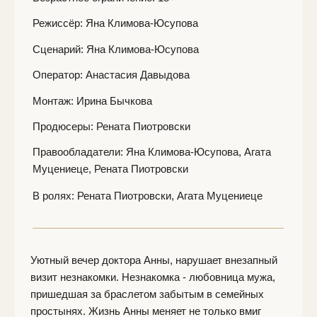
Уютный вечер доктора Анны, нарушает внезапный
визит незнакомки. Незнакомка - любовница мужа,
пришедшая за браслетом забытым в семейных
простынях. Жизнь Анны меняет не только вмиг
разрушенный многолетний брак, но страшный
выбор между жизнью и смертью, который ей
предстоит сделать. Вдруг Анна не такая уж и
хорошая?