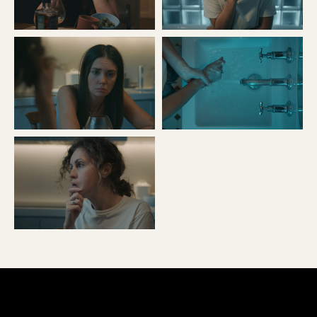
Основное
Регламент фестиваля
Расписание
Новости
Пресс-релизы
Партнеры
Фестиваль
Конкурс
Фотогалерея
Архив
Горький фест 2025
Горький фест 2024
Горький фест 2023
Горький фест 2022
Горький фест 2021
Горький фест 2020