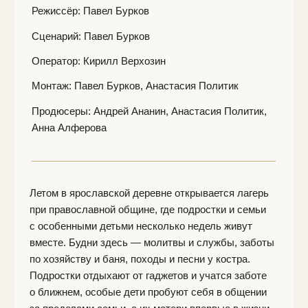
по хозяйству и баня, походы и песни у костра.
Подростки отдыхают от гаджетов и учатся заботе
о ближнем, особые дети пробуют себя в общении
за пределами семьи, а их матери впервые в жизни
могут разделить ношу заботы.
Совместный труд и простые формы счастья
складываются в общий быт, что стирает границы
между «сильным» и «слабым», между тем, кто
помогает, и тем, кто нуждается. Остаётся только
жизнь: непростая, но полная любви.