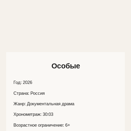
Особые
Год
: 2026
Страна:
Россия
Жанр:
Документальная драма
Хронометраж:
30:03
Возрастное ограничение:
6+
Режиссёр:
Павел Бурков
Сценарий:
Павел Бурков
Оператор:
Кирилл Верхозин
Монтаж:
Павел Бурков, Анастасия Политик
Продюсеры:
Андрей Ананин, Анастасия Политик,
Анна Алферова
Летом в ярославской деревне открывается лагерь
при православной общине, где подростки и семьи
с особенными детьми несколько недель живут
вместе. Будни здесь — молитвы и службы, заботы