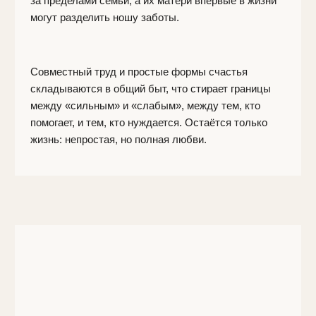
Режиссёр
Павел Бурков
Биография режиссёра:
Родился и вырос
в Челябинске. Сначала окончил железнодорожный
техникум, затем Московскую Школу Нового Кино
на режиссера. Работал в рекламном продакшене
и в разных должностях на съемочной площадке
от рабочего, до второго режиссера.