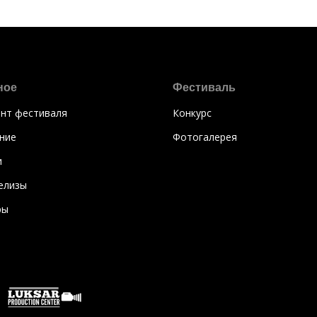
ное
Фестиваль
нт фестиваля
Конкурс
ние
Фотогалерея
и
елизы
ры