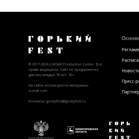
Основ
Регламе
Расписа
© 2017-2026 LUKSAR Production Center. Все
права защищены. Сайт не предназначен
Новост
для лиц младше 18 лет. 18+
Пресс-р
На сайте используются материалы
icons8.com
Партне
Контакты: gorkyfest@gorkyfest.ru